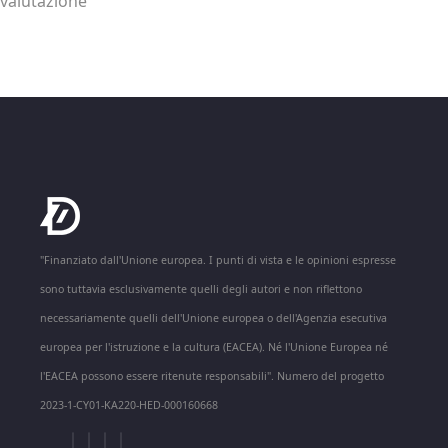
valutazione
"Finanziato dall'Unione europea. I punti di vista e le opinioni espresse
sono tuttavia esclusivamente quelli degli autori e non riflettono
necessariamente quelli dell'Unione europea o dell'Agenzia esecutiva
europea per l'istruzione e la cultura (EACEA). Né l'Unione Europea né
l'EACEA possono essere ritenute responsabili". Numero del progetto
2023-1-CY01-KA220-HED-000160668