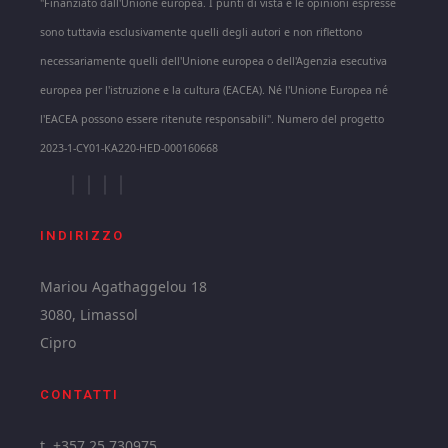
"Finanziato dall'Unione europea. I punti di vista e le opinioni espresse
sono tuttavia esclusivamente quelli degli autori e non riflettono
necessariamente quelli dell'Unione europea o dell'Agenzia esecutiva
europea per l'istruzione e la cultura (EACEA). Né l'Unione Europea né
l'EACEA possono essere ritenute responsabili". Numero del progetto
2023-1-CY01-KA220-HED-000160668
INDIRIZZO
Mariou Agathaggelou 18
3080, Limassol
Cipro
CONTATTI
t. +357 25 730975