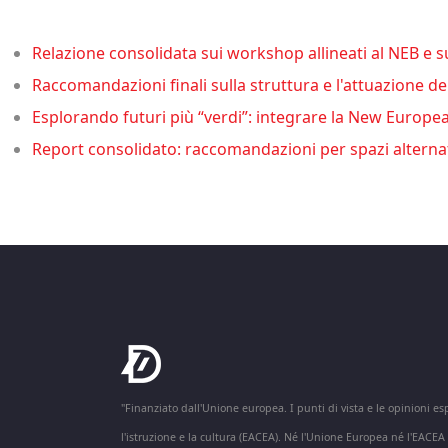
Relazione consolidata sui workshop allineati al NEB e su
Raccomandazioni finali sulla struttura e l'attuazione de
Esplorando futuri più “verdi”: integrare la New Europea
Report consolidato: raccomandazioni per spazi alternati
"Finanziato dall'Unione europea. I punti di vista e le opinioni e
l'istruzione e la cultura (EACEA). Né l'Unione Europea né l'EA