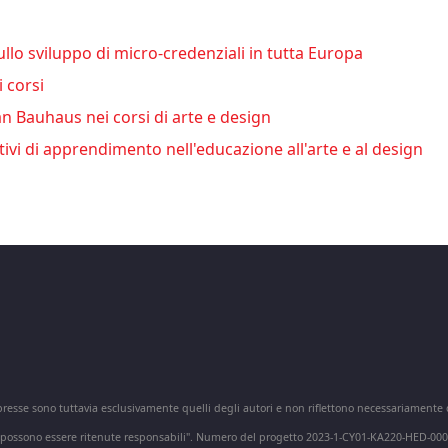
llo sviluppo di micro-credenziali in tutta Europa
i corsi
n Bauhaus nei corsi di arte e design
vi di apprendimento nell'educazione all'arte e al design
spresse sono tuttavia esclusivamente quelli degli autori e non riflettono necessariamente
CEA possono essere ritenute responsabili". Numero del progetto 2023-1-CY01-KA220-HED-00