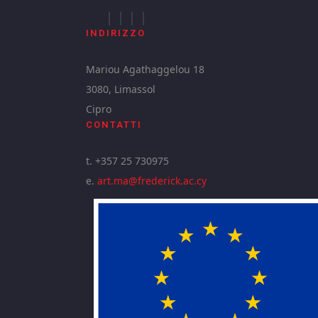
INDIRIZZO
Mariou Agathaggelou 18
3080, Limassol
Cipro
CONTATTI
t. +357 25 730975
e.
art.ma@frederick.ac.cy