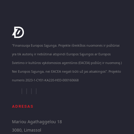
"Finansuoja Europos Sąjunga. Projekte išreikštos nuomonės ir požiūriai
yra tik autorių ir nebūtinai atspindi Europos Sąjungos ar Europos
švietimo ir kultūros vykdomosios agentūros (EACEA) požiūrį ir nuomonę.)
Nei Europos Sąjunga, nei EACEA negali būti už jas atsakingos". Projekto
numeris 2023-1-CY01-KA220-HED-000160668
ADRESAS
Mariou Agathaggelou 18
3080, Limassol