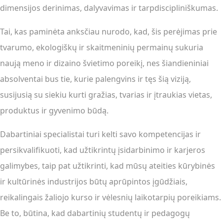
dimensijos derinimas, dalyvavimas ir tarpdiscipliniškumas.
Tai, kas paminėta anksčiau nurodo, kad, šis perėjimas prie
tvarumo, ekologiškų ir skaitmeninių permainų sukuria
naują meno ir dizaino švietimo poreikį, nes šiandieniniai
absolventai bus tie, kurie palengvins ir tęs šią viziją,
susijusią su siekiu kurti gražias, tvarias ir įtraukias vietas,
produktus ir gyvenimo būdą.
Dabartiniai specialistai turi kelti savo kompetencijas ir
persikvalifikuoti, kad užtikrintų įsidarbinimo ir karjeros
galimybes, taip pat užtikrinti, kad mūsų ateities kūrybinės
ir kultūrinės industrijos būtų aprūpintos įgūdžiais,
reikalingais žaliojo kurso ir vėlesnių laikotarpių poreikiams.
Be to, būtina, kad dabartinių studentų ir pedagogų