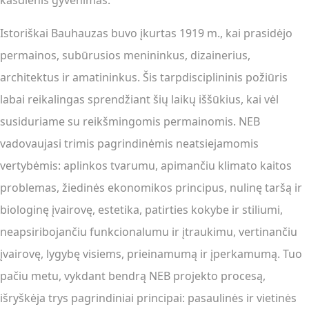
kasdienis gyvenimas.
Istoriškai Bauhauzas buvo įkurtas 1919 m., kai prasidėjo
permainos, subūrusios menininkus, dizainerius,
architektus ir amatininkus. Šis tarpdisciplininis požiūris
labai reikalingas sprendžiant šių laikų iššūkius, kai vėl
susiduriame su reikšmingomis permainomis. NEB
vadovaujasi trimis pagrindinėmis neatsiejamomis
vertybėmis: aplinkos tvarumu, apimančiu klimato kaitos
problemas, žiedinės ekonomikos principus, nulinę taršą ir
biologinę įvairovę, estetika, patirties kokybe ir stiliumi,
neapsiribojančiu funkcionalumu ir įtraukimu, vertinančiu
įvairovę, lygybę visiems, prieinamumą ir įperkamumą. Tuo
pačiu metu, vykdant bendrą NEB projekto procesą,
išryškėja trys pagrindiniai principai: pasaulinės ir vietinės