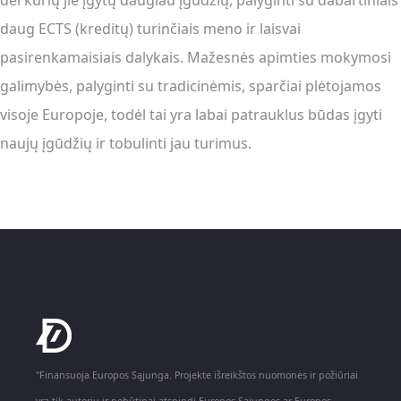
dėl kurių jie įgytų daugiau įgūdžių, palyginti su dabartiniais
daug ECTS (kreditų) turinčiais meno ir laisvai
pasirenkamaisiais dalykais. Mažesnės apimties mokymosi
galimybės, palyginti su tradicinėmis, sparčiai plėtojamos
visoje Europoje, todėl tai yra labai patrauklus būdas įgyti
naujų įgūdžių ir tobulinti jau turimus.
"Finansuoja Europos Sąjunga. Projekte išreikštos nuomonės ir požiūriai