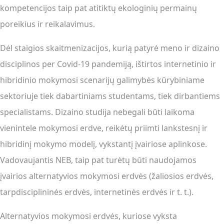
kompetencijos taip pat atitiktų ekologinių permainų
poreikius ir reikalavimus.
Dėl staigios skaitmenizacijos, kurią patyrė meno ir dizaino
disciplinos per Covid-19 pandemiją, ištirtos internetinio ir
hibridinio mokymosi scenarijų galimybės kūrybiniame
sektoriuje tiek dabartiniams studentams, tiek dirbantiems
specialistams. Dizaino studija nebegali būti laikoma
vienintele mokymosi erdve, reikėtų priimti lankstesnį ir
hibridinį mokymo modelį, vykstantį įvairiose aplinkose.
Vadovaujantis NEB, taip pat turėtų būti naudojamos
įvairios alternatyvios mokymosi erdvės (žaliosios erdvės,
tarpdisciplininės erdvės, internetinės erdvės ir t. t.).
Alternatyvios mokymosi erdvės, kuriose vyksta