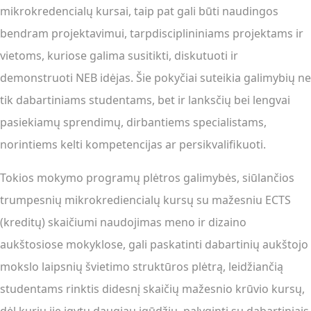
mikrokredencialų kursai, taip pat gali būti naudingos
bendram projektavimui, tarpdisciplininiams projektams ir
vietoms, kuriose galima susitikti, diskutuoti ir
demonstruoti NEB idėjas. Šie pokyčiai suteikia galimybių ne
tik dabartiniams studentams, bet ir lanksčių bei lengvai
pasiekiamų sprendimų, dirbantiems specialistams,
norintiems kelti kompetencijas ar persikvalifikuoti.
Tokios mokymo programų plėtros galimybės, siūlančios
trumpesnių mikrokrediencialų kursų su mažesniu ECTS
(kreditų) skaičiumi naudojimas meno ir dizaino
aukštosiose mokyklose, gali paskatinti dabartinių aukštojo
mokslo laipsnių švietimo struktūros plėtrą, leidžiančią
studentams rinktis didesnį skaičių mažesnio krūvio kursų,