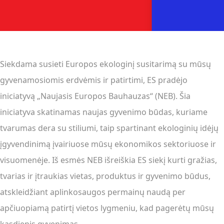
Siekdama susieti Europos ekologinį susitarimą su mūsų
gyvenamosiomis erdvėmis ir patirtimi, ES pradėjo
iniciatyvą „Naujasis Europos Bauhauzas“ (NEB). Šia
iniciatyva skatinamas naujas gyvenimo būdas, kuriame
tvarumas dera su stiliumi, taip spartinant ekologinių idėjų
įgyvendinimą įvairiuose mūsų ekonomikos sektoriuose ir
visuomenėje. Iš esmės NEB išreiškia ES siekį kurti gražias,
tvarias ir įtraukias vietas, produktus ir gyvenimo būdus,
atskleidžiant aplinkosaugos permainų naudą per
apčiuopiamą patirtį vietos lygmeniu, kad pagerėtų mūsų