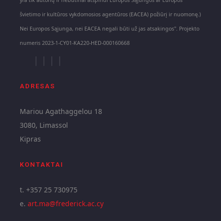
yra tik autorių ir nebūtinai atspindi Europos Sąjungos ar Europos
švietimo ir kultūros vykdomosios agentūros (EACEA) požiūrį ir nuomonę.)
Nei Europos Sąjunga, nei EACEA negali būti už jas atsakingos". Projekto
numeris 2023-1-CY01-KA220-HED-000160668
ADRESAS
Mariou Agathaggelou 18
3080, Limassol
Kipras
KONTAKTAI
t. +357 25 730975
e.
art.ma@frederick.ac.cy