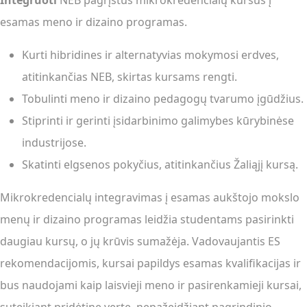
Integruoti
NEB pagrįstus mikrokredencialų kursus į
esamas meno ir dizaino programas.
Kurti hibridines ir alternatyvias mokymosi erdves,
atitinkančias NEB, skirtas kursams rengti.
Tobulinti meno ir dizaino pedagogų tvarumo įgūdžius.
Stiprinti ir gerinti įsidarbinimo galimybes kūrybinėse
industrijose.
Skatinti elgsenos pokyčius, atitinkančius Žaliąjį kursą.
Mikrokredencialų integravimas į esamas aukštojo mokslo
menų ir dizaino programas leidžia studentams pasirinkti
daugiau kursų, o jų krūvis sumažėja. Vadovaujantis ES
rekomendacijomis, kursai papildys esamas kvalifikacijas ir
bus naudojami kaip laisvieji meno ir pasirenkamieji kursai,