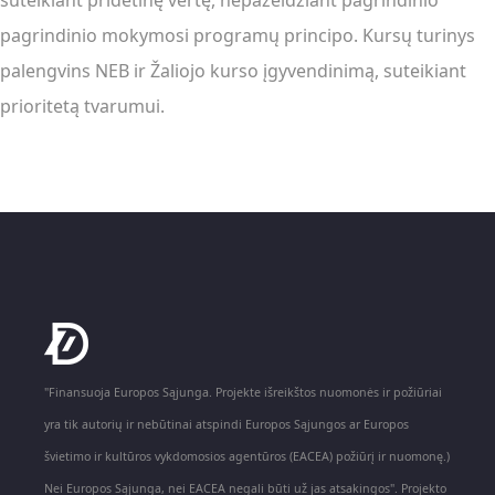
suteikiant pridėtinę vertę, nepažeidžiant pagrindinio
pagrindinio mokymosi programų principo. Kursų turinys
palengvins NEB ir Žaliojo kurso įgyvendinimą, suteikiant
prioritetą tvarumui.
"Finansuoja Europos Sąjunga. Projekte išreikštos nuomonės ir požiūriai
yra tik autorių ir nebūtinai atspindi Europos Sąjungos ar Europos
švietimo ir kultūros vykdomosios agentūros (EACEA) požiūrį ir nuomonę.)
Nei Europos Sąjunga, nei EACEA negali būti už jas atsakingos". Projekto