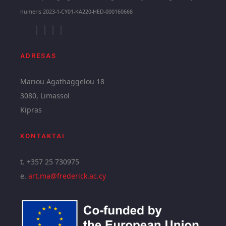
numeris 2023-1-CY01-KA220-HED-000160668
ADRESAS
Mariou Agathaggelou 18
3080, Limassol
Kipras
KONTAKTAI
t. +357 25 730975
e.
art.ma@frederick.ac.cy