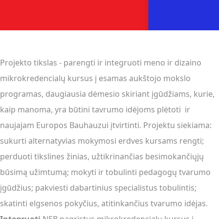
Projekto tikslas - parengti ir integruoti meno ir dizaino
mikrokredencialų kursus į esamas aukštojo mokslo
programas, daugiausia dėmesio skiriant įgūdžiams, kurie,
kaip manoma, yra būtini tavrumo idėjoms plėtoti ir
naujajam Europos Bauhauzui įtvirtinti. Projektu siekiama:
sukurti alternatyvias mokymosi erdves kursams rengti;
perduoti tikslines žinias, užtikrinančias besimokančiųjų
būsimą užimtumą; mokyti ir tobulinti pedagogų tvarumo
įgūdžius; pakviesti dabartinius specialistus tobulintis;
skatinti elgsenos pokyčius, atitinkančius tvarumo idėjas.