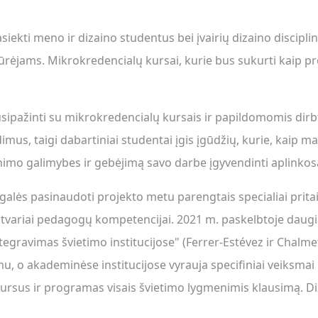
ekti meno ir dizaino studentus bei įvairių dizaino disciplinų
ių kūrėjams. Mikrokredencialų kursai, kurie bus sukurti kaip 
pažinti su mikrokredencialų kursais ir papildomomis dirbt
imus, taigi dabartiniai studentai įgis įgūdžių, kurie, kaip m
inimo galimybes ir gebėjimą savo darbe įgyvendinti aplinkos
galės pasinaudoti projekto metu parengtais specialiai prita
ir tvariai pedagogų kompetencijai. 2021 m. paskelbtoje daug
ntegravimas švietimo institucijose" (Ferrer-Estévez ir Chalm
dymu, o akademinėse institucijose vyrauja specifiniai veiksm
 kursus ir programas visais švietimo lygmenimis klausimą. 