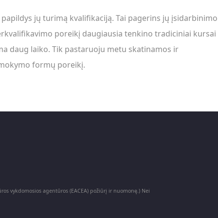
apildys jų turimą kvalifikaciją. Tai pagerins jų įsidarbinimo
rkvalifikavimo poreikį daugiausia tenkino tradiciniai kursai
žima daug laiko. Tik pastaruoju metu skatinamos ir
r mokymo formų poreikį.
ltūros vykdomosios agentūros (EACEA) požiūrį ir nuomonę.) Nei