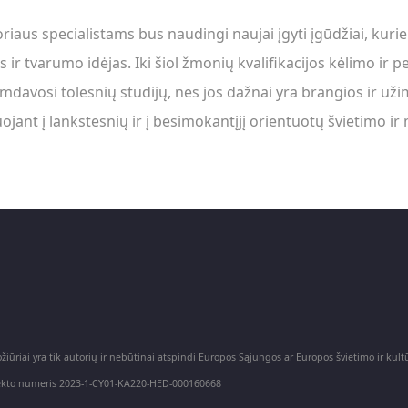
aus specialistams bus naudingi naujai įgyti įgūdžiai, kurie p
r tvarumo idėjas. Iki šiol žmonių kvalifikacijos kėlimo ir pe
 imdavosi tolesnių studijų, nes jos dažnai yra brangios ir u
nt į lankstesnių ir į besimokantįjį orientuotų švietimo i
iūriai yra tik autorių ir nebūtinai atspindi Europos Sąjungos ar Europos švietimo ir ku
ojekto numeris 2023-1-CY01-KA220-HED-000160668