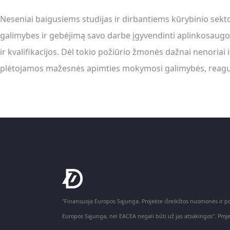
Neseniai baigusiems studijas ir dirbantiems kūrybinio sektori
galimybes ir gebėjimą savo darbe įgyvendinti aplinkosaugos i
ir kvalifikacijos. Dėl tokio požiūrio žmonės dažnai nenoriai
plėtojamos mažesnės apimties mokymosi galimybės, reaguoja
"Finansuoja Europos Sąjunga. Projekte išreikštos nuomonės ir pož
Europos Sąjunga, nei EACEA negali būti už jas atsakingos". Pr