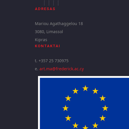
ADRESAS
Mariou Agathaggelou 18
3080, Limassol
Kipras
KONTAKTAI
t. +357 25 730975
e.
art.ma@frederick.ac.cy