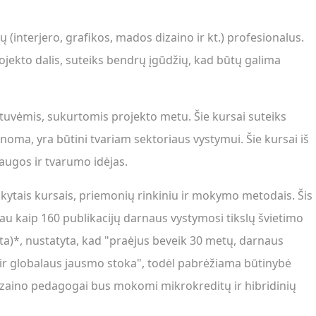
 (interjero, grafikos, mados dizaino ir kt.) profesionalus.
projekto dalis, suteiks bendrų įgūdžių, kad būtų galima
uvėmis, sukurtomis projekto metu. Šie kursai suteiks
anoma, yra būtini tvariam sektoriaus vystymui. Šie kursai iš
augos ir tvarumo idėjas.
ikytais kursais, priemonių rinkiniu ir mokymo metodais. Šis
iau kaip 160 publikacijų darnaus vystymosi tikslų švietimo
eta)*, nustatyta, kad "praėjus beveik 30 metų, darnaus
ai ir globalaus jausmo stoka", todėl pabrėžiama būtinybė
Dizaino pedagogai bus mokomi mikrokreditų ir hibridinių