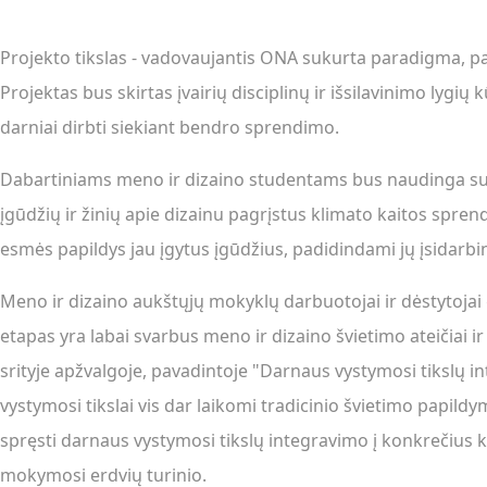
Projekto tikslas - vadovaujantis ONA sukurta paradigma, pasi
Projektas bus skirtas įvairių disciplinų ir išsilavinimo lyg
darniai dirbti siekiant bendro sprendimo.
Dabartiniams meno ir dizaino studentams bus naudinga susi
įgūdžių ir žinių apie dizainu pagrįstus klimato kaitos sprend
esmės papildys jau įgytus įgūdžius, padidindami jų įsidarb
Meno ir dizaino aukštųjų mokyklų darbuotojai ir dėstytojai 
etapas yra labai svarbus meno ir dizaino švietimo ateičiai 
srityje apžvalgoje, pavadintoje "Darnaus vystymosi tikslų i
vystymosi tikslai vis dar laikomi tradicinio švietimo papil
spręsti darnaus vystymosi tikslų integravimo į konkrečius
mokymosi erdvių turinio.