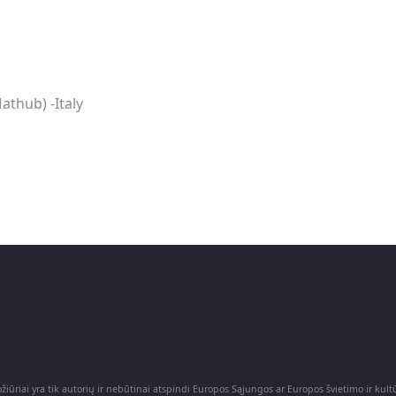
athub) -Italy
iūriai yra tik autorių ir nebūtinai atspindi Europos Sąjungos ar Europos švietimo ir ku