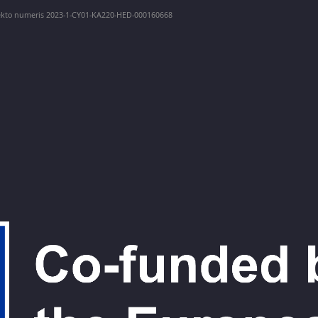
ojekto numeris 2023-1-CY01-KA220-HED-000160668