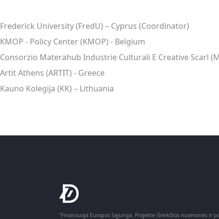
Frederick University (FredU) – Cyprus (Coordinator)
KMOP - Policy Center (KMOP) - Belgium
Consorzio Materahub Industrie Culturali E Creative Scarl (M
Artit Athens (ARTIT) - Greece
Kauno Kolegija (KK) – Lithuania
"Finansuoja Europos Sąjunga. Projekte išreikštos nuomonės ir pož