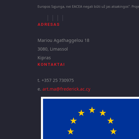
Europos Sąjunga, nei EACEA negali būti už jas atsakingos". Pr
ADRESAS
Mariou Agathaggelou 18
3080, Limassol
Kipras
KONTAKTAI
t. +357 25 730975
e.
art.ma@frederick.ac.cy