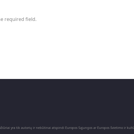
he required field.
iūriai yra tik autorių ir nebūtinai atspindi Europos Sąjungos ar Europos švietimo ir ku