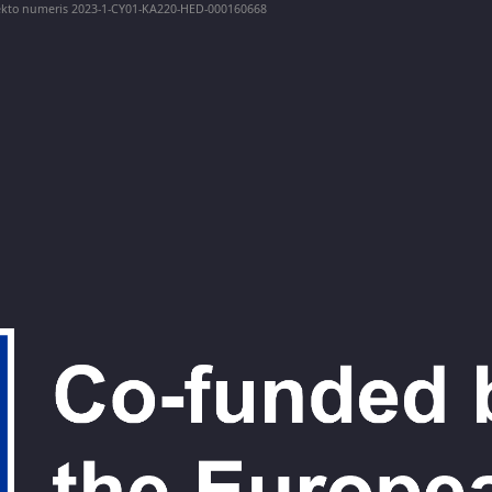
ojekto numeris 2023-1-CY01-KA220-HED-000160668