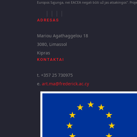
Europos Sąjunga, nei EACEA negali būti už jas atsakingos". Pr
ADRESAS
Mariou Agathaggelou 18
3080, Limassol
Kipras
KONTAKTAI
t. +357 25 730975
e.
art.ma@frederick.ac.cy