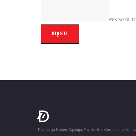
Please fill t
SIŲSTI
"Finansuoja Europos Sąjunga. Projekte išreikštos nuomonės ir pož