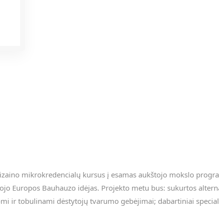
r dizaino mikrokredencialų kursus į esamas aukštojo mokslo progra
ujojo Europos Bauhauzo idėjas. Projekto metu bus: sukurtos alte
i ir tobulinami dėstytojų tvarumo gebėjimai; dabartiniai specialis