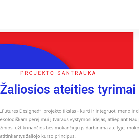
PROJEKTO SANTRAUKA
Žaliosios ateities tyrimai
„Futures Designed“ projekto tikslas - kurti ir integruoti meno i
ekologiškam perėjimui į tvaraus vystymosi idėjas, atliepiant Na
žinios, užtikrinančios besimokančiųjų įsidarbinimą ateityje; mokom
atitinkantys žaliojo kurso principus.