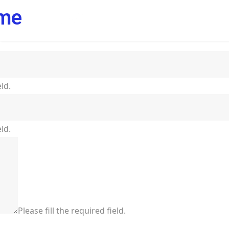
ime
Pradžia
Projekta
eld.
eld.
Please fill the required field.