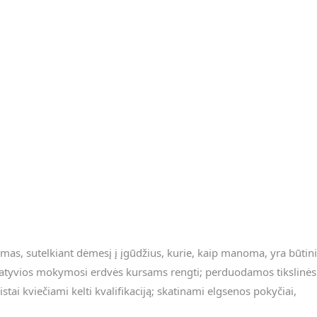
mas, sutelkiant dėmesį į įgūdžius, kurie, kaip manoma, yra būtini
rnatyvios mokymosi erdvės kursams rengti; perduodamos tikslinės
tai kviečiami kelti kvalifikaciją; skatinami elgsenos pokyčiai,