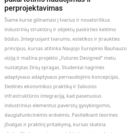
perprojektavimas
Šiame kurse gilinamasi į tvarius ir novatoriškus
industrinių struktūrų ir objektų paskirties keitimo
būdus. Integruojant tvarumo, estetikos ir įtraukties
principus, kursas atitinka Naujojo Europinio Bauhauzo
viziją ir mažina projekto „Futures Designed“ metu
nustatytas žinių spragas. Studentai nagrinės
adaptyvaus adaptyvaus pernaudojimo koncepcijas,
žiedinės ekonomikos praktiką ir žaliosios
infrastruktūros integraciją, kad pasenusius
industrinius elementus paverstų gyvybingomis,
daugiafunkcinėmis erdvėmis. Pasitelkiant teorines
įžvalgas ir praktinį pritaikymą, kursas skatina