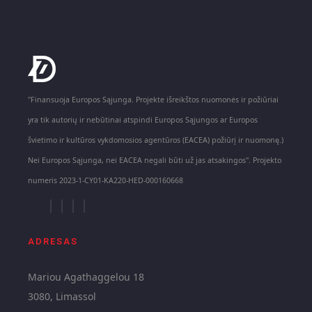
"Finansuoja Europos Sąjunga. Projekte išreikštos nuomonės ir požiūriai
yra tik autorių ir nebūtinai atspindi Europos Sąjungos ar Europos
švietimo ir kultūros vykdomosios agentūros (EACEA) požiūrį ir nuomonę.)
Nei Europos Sąjunga, nei EACEA negali būti už jas atsakingos". Projekto
numeris 2023-1-CY01-KA220-HED-000160668
ADRESAS
Mariou Agathaggelou 18
3080, Limassol