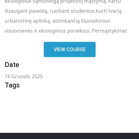
ekologiškai sąmoningą projektinį mąstymą, kartu
išsaugant paveldą, ruošiant studentus kurti tvarią
urbanistinę aplinką, atitinkančią šiuolaikinius
visuomenės ir ekologinius poreikius. Permąstykime!
VIEW COURSE
Date
16 Gruodis 2025
Tags