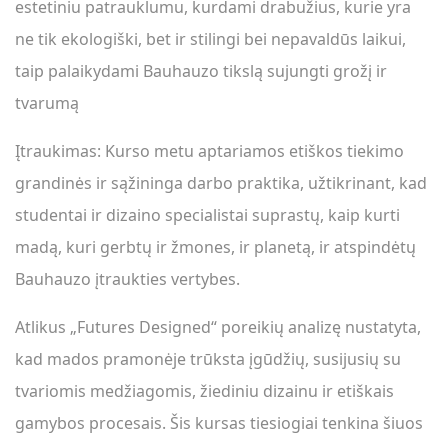
estetiniu patrauklumu, kurdami drabužius, kurie yra
ne tik ekologiški, bet ir stilingi bei nepavaldūs laikui,
taip palaikydami Bauhauzo tikslą sujungti grožį ir
tvarumą
Įtraukimas: Kurso metu aptariamos etiškos tiekimo
grandinės ir sąžininga darbo praktika, užtikrinant, kad
studentai ir dizaino specialistai suprastų, kaip kurti
madą, kuri gerbtų ir žmones, ir planetą, ir atspindėtų
Bauhauzo įtraukties vertybes.
Atlikus „Futures Designed“ poreikių analizę nustatyta,
kad mados pramonėje trūksta įgūdžių, susijusių su
tvariomis medžiagomis, žiediniu dizainu ir etiškais
gamybos procesais. Šis kursas tiesiogiai tenkina šiuos