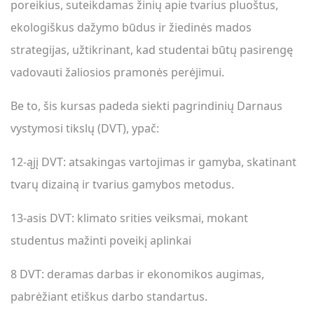
poreikius, suteikdamas žinių apie tvarius pluoštus,
ekologiškus dažymo būdus ir žiedinės mados
strategijas, užtikrinant, kad studentai būtų pasirengę
vadovauti žaliosios pramonės perėjimui.
Be to, šis kursas padeda siekti pagrindinių Darnaus
vystymosi tikslų (DVT), ypač:
12-ąjį DVT: atsakingas vartojimas ir gamyba, skatinant
tvarų dizainą ir tvarius gamybos metodus.
13-asis DVT: klimato srities veiksmai, mokant
studentus mažinti poveikį aplinkai
8 DVT: deramas darbas ir ekonomikos augimas,
pabrėžiant etiškus darbo standartus.