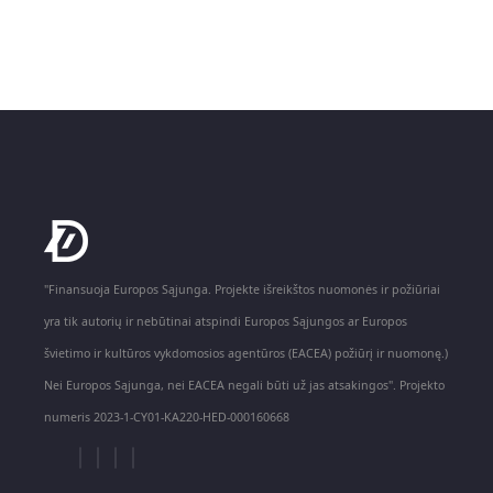
"Finansuoja Europos Sąjunga. Projekte išreikštos nuomonės ir požiūriai
yra tik autorių ir nebūtinai atspindi Europos Sąjungos ar Europos
švietimo ir kultūros vykdomosios agentūros (EACEA) požiūrį ir nuomonę.)
Nei Europos Sąjunga, nei EACEA negali būti už jas atsakingos". Projekto
numeris 2023-1-CY01-KA220-HED-000160668