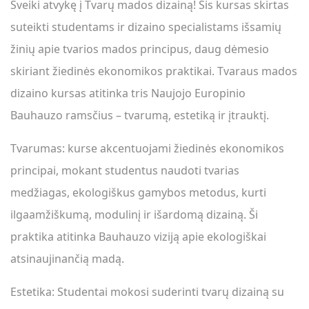
Sveiki atvykę į Tvarų mados dizainą! Šis kursas skirtas
suteikti studentams ir dizaino specialistams išsamių
žinių apie tvarios mados principus, daug dėmesio
skiriant žiedinės ekonomikos praktikai. Tvaraus mados
dizaino kursas atitinka tris Naujojo Europinio
Bauhauzo ramsčius – tvarumą, estetiką ir įtrauktį.
Tvarumas: kurse akcentuojami žiedinės ekonomikos
principai, mokant studentus naudoti tvarias
medžiagas, ekologiškus gamybos metodus, kurti
ilgaamžiškumą, modulinį ir išardomą dizainą. Ši
praktika atitinka Bauhauzo viziją apie ekologiškai
atsinaujinančią madą.
Estetika: Studentai mokosi suderinti tvarų dizainą su