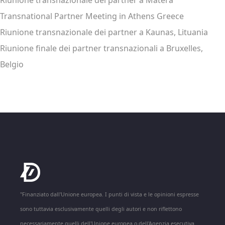
Riunione transnazionale dei partner a Matera
Transnational Partner Meeting in Athens Greece
Riunione transnazionale dei partner a Kaunas, Lituania
Riunione finale dei partner transnazionali a Bruxelles,
Belgio
"Finanziato dall'Unione europea. I punti di vista e le opinioni espresse
sono tuttavia esclusivamente quelli degli autori e non riflettono
necessariamente quelli dell'Unione europea o dell'Agenzia esecutiva