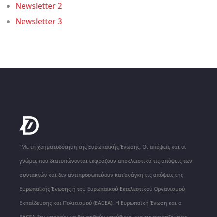
Newsletter 2
Newsletter 3
"Με τη χρηματοδότηση της Ευρωπαϊκής Ένωσης. Οι απόψεις και οι
γνώμες που διατυπώνονται εκφράζουν αποκλειστικά τις απόψεις των
συντακτών και δεν αντιπροσωπεύουν κατ'ανάγκη τις απόψεις της
Ευρωπαϊκής Ένωσης ή του Ευρωπαϊκού Εκτελεστικού Οργανισμού
Εκπαίδευσης και Πολιτισμού (EACEA). Η Ευρωπαϊκή Ένωση και ο