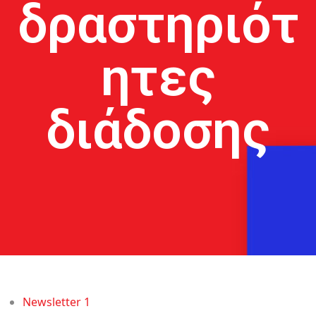
δραστηριότ
ητες
διάδοσης
Newsletter 1