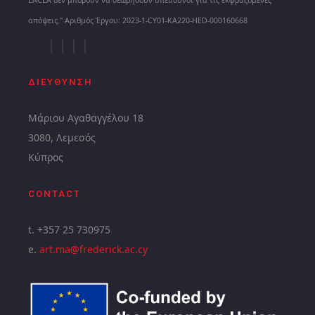
EACEA δεν μπορούν να θεωρηθούν υπεύθυνοι για τις εκφραζόμενες
απόψεις." Αριθμός Έργου: 2023-1-CY01-KA220-HED-000160668
ΔΙΕΥΘΥΝΣΗ
Μάριου Αγαθαγγέλου 18
3080, Λεμεσός
Κύπρος
CONTACT
t. +357 25 730975
e.
art.ma@frederick.ac.cy