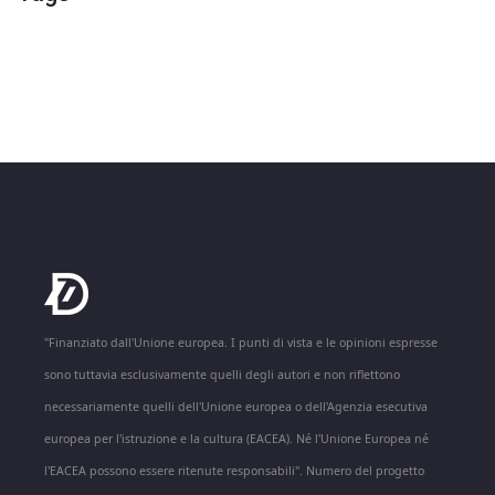
"Finanziato dall'Unione europea. I punti di vista e le opinioni espresse
sono tuttavia esclusivamente quelli degli autori e non riflettono
necessariamente quelli dell'Unione europea o dell'Agenzia esecutiva
europea per l'istruzione e la cultura (EACEA). Né l'Unione Europea né
l'EACEA possono essere ritenute responsabili". Numero del progetto