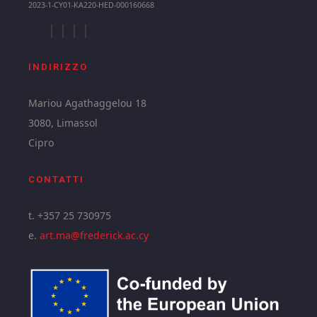
2023-1-CY01-KA220-HED-000160668
INDIRIZZO
Mariou Agathaggelou 18
3080, Limassol
Cipro
CONTATTI
t. +357 25 730975
e.
art.ma@frederick.ac.cy