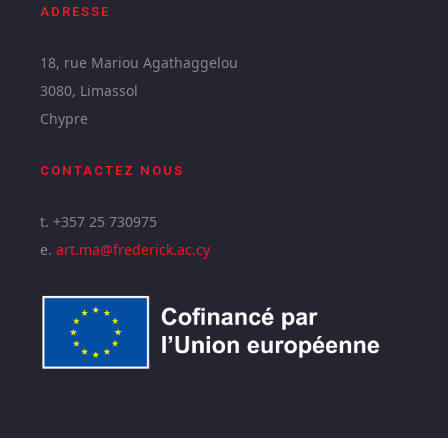
ADRESSE
18, rue Mariou Agathaggelou
3080, Limassol
Chypre
CONTACTEZ NOUS
t. +357 25 730975
e.
art.ma@frederick.ac.cy