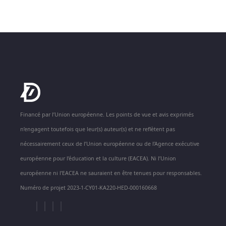
Financé par l’Union européenne. Les points de vue et avis exprimés
n’engagent toutefois que leur(s) auteur(s) et ne reflètent pas
nécessairement ceux de l’Union européenne ou de l’Agence exécutive
européenne pour l’éducation et la culture (EACEA). Ni l’Union
européenne ni l’EACEA ne sauraient en être tenues pour responsables.
Numéro de projet 2023-1-CY01-KA220-HED-000160668